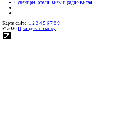
Сувениры, отели, визы и радио Китая
Карта сайта:
1
2
3
4
5
6
7
8
9
© 2026
Проездом по миру