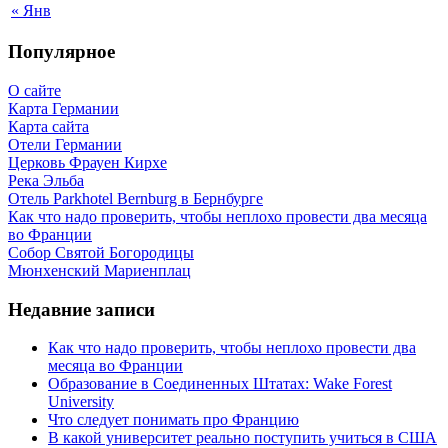
« Янв
Популярное
О сайте
Карта Германии
Карта сайта
Отели Германии
Церковь Фрауен Кирхе
Река Эльба
Отель Parkhotel Bernburg в Бернбурге
Как что надо проверить, чтобы неплохо провести два месяца
во Франции
Собор Святой Богородицы
Мюнхенский Мариенплац
Недавние записи
Как что надо проверить, чтобы неплохо провести два
месяца во Франции
Образование в Соединенных Штатах: Wake Forest
University
Что следует понимать про Францию
В какой университет реально поступить учиться в США