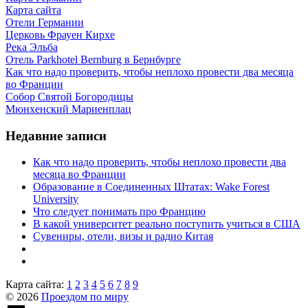
Карта сайта
Отели Германии
Церковь Фрауен Кирхе
Река Эльба
Отель Parkhotel Bernburg в Бернбурге
Как что надо проверить, чтобы неплохо провести два месяца
во Франции
Собор Святой Богородицы
Мюнхенский Мариенплац
Недавние записи
Как что надо проверить, чтобы неплохо провести два
месяца во Франции
Образование в Соединенных Штатах: Wake Forest
University
Что следует понимать про Францию
В какой университет реально поступить учиться в США
Сувениры, отели, визы и радио Китая
Карта сайта:
1
2
3
4
5
6
7
8
9
© 2026
Проездом по миру