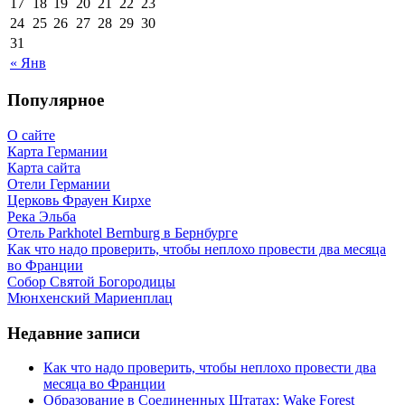
17
18
19
20
21
22
23
24
25
26
27
28
29
30
31
« Янв
Популярное
О сайте
Карта Германии
Карта сайта
Отели Германии
Церковь Фрауен Кирхе
Река Эльба
Отель Parkhotel Bernburg в Бернбурге
Как что надо проверить, чтобы неплохо провести два месяца
во Франции
Собор Святой Богородицы
Мюнхенский Мариенплац
Недавние записи
Как что надо проверить, чтобы неплохо провести два
месяца во Франции
Образование в Соединенных Штатах: Wake Forest