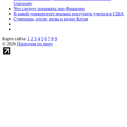
University
Что следует понимать про Францию
В какой университет реально поступить учиться в США
Сувениры, отели, визы и радио Китая
Карта сайта:
1
2
3
4
5
6
7
8
9
© 2026
Проездом по миру