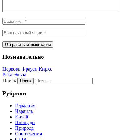
Познавательно
Церковь Фрауен Кирхе
Река Эльба
Поиск
Рубрики
Германия
Израиль
Китай
Площади
Природа
Сооружения
США