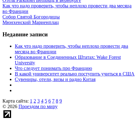
Отель Parkhotel Bernburg в Бернбурге
Как что надо проверить, чтобы неплохо провести два месяца
во Франции
Собор Святой Богородицы
Мюнхенский Мариенплац
Недавние записи
Как что надо проверить, чтобы неплохо провести два
месяца во Франции
Образование в Соединенных Штатах: Wake Forest
University
Что следует понимать про Францию
В какой университет реально поступить учиться в США
Сувениры, отели, визы и радио Китая
Карта сайта:
1
2
3
4
5
6
7
8
9
© 2026
Проездом по миру