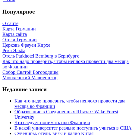
Популярное
О сайте
Карта Германии
Карта сайта
Отели Германии
Церковь Фрауен Кирхе
Река Эльба
Отель Parkhotel Bernburg в Бернбурге
Как что надо проверить, чтобы неплохо провести два месяца
во Франции
Собор Святой Богородицы
Мюнхенский Мариенплац
Недавние записи
Как что надо проверить, чтобы неплохо провести два
месяца во Франции
Образование в Соединенных Штатах: Wake Forest
University
Что следует понимать про Францию
В какой университет реально поступить учиться в США
Сувениры, отели, визы и радио Китая