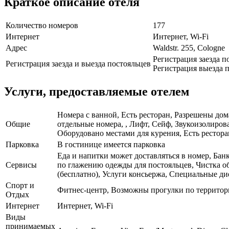
Краткое описание отеля
Количество номеров
177
Интернет
Интернет, Wi-Fi
Адрес
Waldstr. 255, Cologne
Регистрация заезда п
Регистрация заезда и выезда постояльцев
Регистрация выезда п
Услуги, предоставляемые отелем
Номера с ванной, Есть ресторан, Разрешены дом
Общие
отдельные номера, , Лифт, Сейф, Звукоизолиро
Оборудовано местами для курения, Есть рестора
Парковка
В гостинице имеется парковка
Еда и напитки может доставляться в номер, Банк
Сервисы
по глажению одежды для постояльцев, Чистка о
(бесплатно), Услуги консьержа, Специальные ди
Спорт и
Фитнес-центр, Возможны прогулки по территор
Отдых
Интернет
Интернет, Wi-Fi
Виды
принимаемых