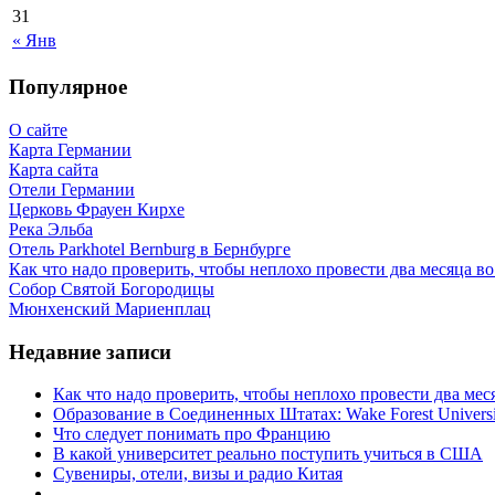
31
« Янв
Популярное
О сайте
Карта Германии
Карта сайта
Отели Германии
Церковь Фрауен Кирхе
Река Эльба
Отель Parkhotel Bernburg в Бернбурге
Как что надо проверить, чтобы неплохо провести два месяца в
Собор Святой Богородицы
Мюнхенский Мариенплац
Недавние записи
Как что надо проверить, чтобы неплохо провести два ме
Образование в Соединенных Штатах: Wake Forest Universi
Что следует понимать про Францию
В какой университет реально поступить учиться в США
Сувениры, отели, визы и радио Китая