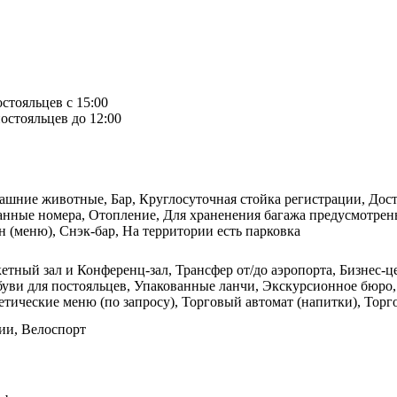
остояльцев с 15:00
остояльцев до 12:00
ашние животные, Бар, Круглосуточная стойка регистрации, Доста
ванные номера, Отопление, Для храненения багажа предусмотре
н (меню), Снэк-бар, На территории есть парковка
етный зал и Конференц-зал, Трансфер от/до аэропорта, Бизнес-ц
буви для постояльцев, Упакованные ланчи, Экскурсионное бюро,
етические меню (по запросу), Торговый автомат (напитки), Торго
ии, Велоспорт