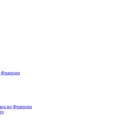
о Франции
сяца во Франции
ty