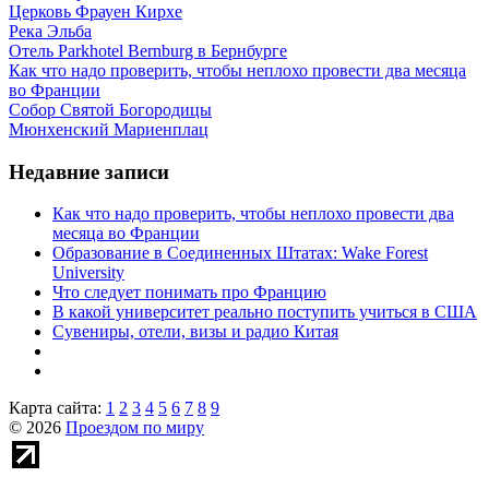
Церковь Фрауен Кирхе
Река Эльба
Отель Parkhotel Bernburg в Бернбурге
Как что надо проверить, чтобы неплохо провести два месяца
во Франции
Собор Святой Богородицы
Мюнхенский Мариенплац
Недавние записи
Как что надо проверить, чтобы неплохо провести два
месяца во Франции
Образование в Соединенных Штатах: Wake Forest
University
Что следует понимать про Францию
В какой университет реально поступить учиться в США
Сувениры, отели, визы и радио Китая
Карта сайта:
1
2
3
4
5
6
7
8
9
© 2026
Проездом по миру