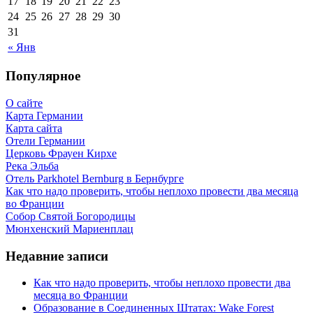
17
18
19
20
21
22
23
24
25
26
27
28
29
30
31
« Янв
Популярное
О сайте
Карта Германии
Карта сайта
Отели Германии
Церковь Фрауен Кирхе
Река Эльба
Отель Parkhotel Bernburg в Бернбурге
Как что надо проверить, чтобы неплохо провести два месяца
во Франции
Собор Святой Богородицы
Мюнхенский Мариенплац
Недавние записи
Как что надо проверить, чтобы неплохо провести два
месяца во Франции
Образование в Соединенных Штатах: Wake Forest