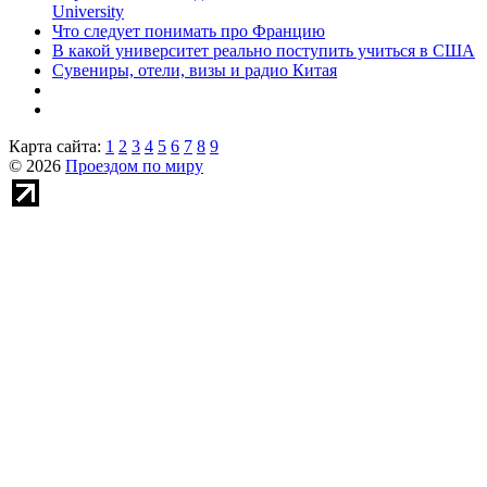
University
Что следует понимать про Францию
В какой университет реально поступить учиться в США
Сувениры, отели, визы и радио Китая
Карта сайта:
1
2
3
4
5
6
7
8
9
© 2026
Проездом по миру