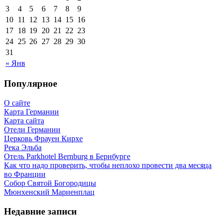
3
4
5
6
7
8
9
10
11
12
13
14
15
16
17
18
19
20
21
22
23
24
25
26
27
28
29
30
31
« Янв
Популярное
О сайте
Карта Германии
Карта сайта
Отели Германии
Церковь Фрауен Кирхе
Река Эльба
Отель Parkhotel Bernburg в Бернбурге
Как что надо проверить, чтобы неплохо провести два месяца
во Франции
Собор Святой Богородицы
Мюнхенский Мариенплац
Недавние записи