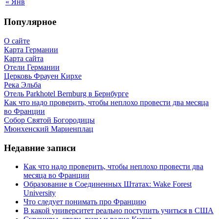
« Янв
Популярное
О сайте
Карта Германии
Карта сайта
Отели Германии
Церковь Фрауен Кирхе
Река Эльба
Отель Parkhotel Bernburg в Бернбурге
Как что надо проверить, чтобы неплохо провести два месяца
во Франции
Собор Святой Богородицы
Мюнхенский Мариенплац
Недавние записи
Как что надо проверить, чтобы неплохо провести два
месяца во Франции
Образование в Соединенных Штатах: Wake Forest
University
Что следует понимать про Францию
В какой университет реально поступить учиться в США