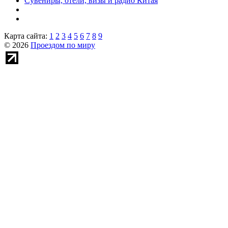
Сувениры, отели, визы и радио Китая
Карта сайта:
1
2
3
4
5
6
7
8
9
© 2026
Проездом по миру