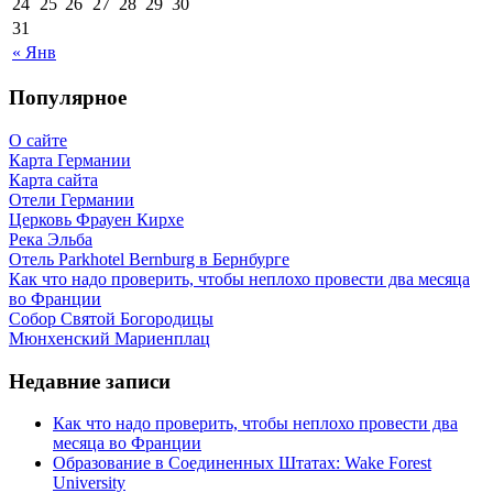
24
25
26
27
28
29
30
31
« Янв
Популярное
О сайте
Карта Германии
Карта сайта
Отели Германии
Церковь Фрауен Кирхе
Река Эльба
Отель Parkhotel Bernburg в Бернбурге
Как что надо проверить, чтобы неплохо провести два месяца
во Франции
Собор Святой Богородицы
Мюнхенский Мариенплац
Недавние записи
Как что надо проверить, чтобы неплохо провести два
месяца во Франции
Образование в Соединенных Штатах: Wake Forest
University