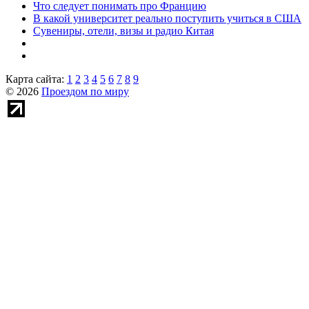
Что следует понимать про Францию
В какой университет реально поступить учиться в США
Сувениры, отели, визы и радио Китая
Карта сайта:
1
2
3
4
5
6
7
8
9
© 2026
Проездом по миру