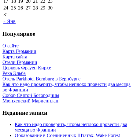
17
18
19
20
21
22
23
24
25
26
27
28
29
30
31
« Янв
Популярное
О сайте
Карта Германии
Карта сайта
Отели Германии
Церковь Фрауен Кирхе
Река Эльба
Отель Parkhotel Bernburg в Бернбурге
Как что надо проверить, чтобы неплохо провести два месяца
во Франции
Собор Святой Богородицы
Мюнхенский Мариенплац
Недавние записи
Как что надо проверить, чтобы неплохо провести два
месяца во Франции
Образование в Соединенных Штатах: Wake Forest