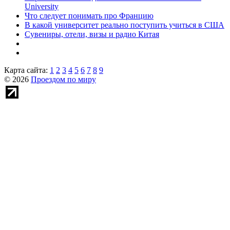
University
Что следует понимать про Францию
В какой университет реально поступить учиться в США
Сувениры, отели, визы и радио Китая
Карта сайта:
1
2
3
4
5
6
7
8
9
© 2026
Проездом по миру