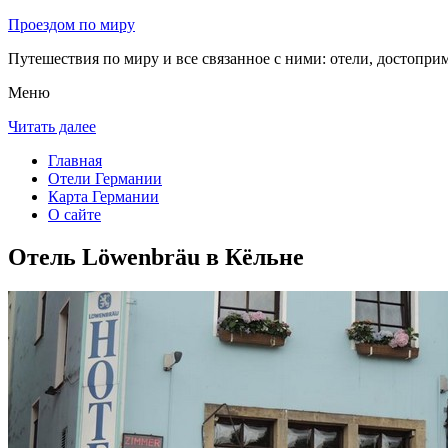
Проездом по миру
Путешествия по миру и все связанное с ними: отели, достоприм
Меню
Читать далее
Главная
Отели Германии
Карта Германии
О сайте
Отель Löwenbräu в Кёльне