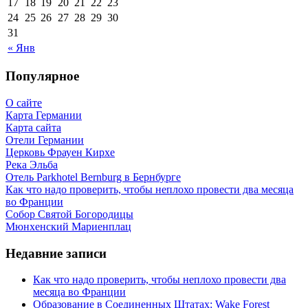
17
18
19
20
21
22
23
24
25
26
27
28
29
30
31
« Янв
Популярное
О сайте
Карта Германии
Карта сайта
Отели Германии
Церковь Фрауен Кирхе
Река Эльба
Отель Parkhotel Bernburg в Бернбурге
Как что надо проверить, чтобы неплохо провести два месяца
во Франции
Собор Святой Богородицы
Мюнхенский Мариенплац
Недавние записи
Как что надо проверить, чтобы неплохо провести два
месяца во Франции
Образование в Соединенных Штатах: Wake Forest