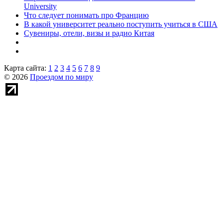
University
Что следует понимать про Францию
В какой университет реально поступить учиться в США
Сувениры, отели, визы и радио Китая
Карта сайта:
1
2
3
4
5
6
7
8
9
© 2026
Проездом по миру