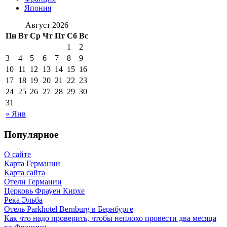
Япония
Август 2026
Пн
Вт
Ср
Чт
Пт
Сб
Вс
1
2
3
4
5
6
7
8
9
10
11
12
13
14
15
16
17
18
19
20
21
22
23
24
25
26
27
28
29
30
31
« Янв
Популярное
О сайте
Карта Германии
Карта сайта
Отели Германии
Церковь Фрауен Кирхе
Река Эльба
Отель Parkhotel Bernburg в Бернбурге
Как что надо проверить, чтобы неплохо провести два месяца