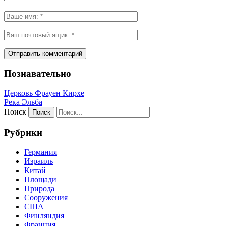
Познавательно
Церковь Фрауен Кирхе
Река Эльба
Поиск
Рубрики
Германия
Израиль
Китай
Площади
Природа
Сооружения
США
Финляндия
Франция