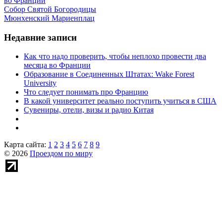
во Франции
Собор Святой Богородицы
Мюнхенский Мариенплац
Недавние записи
Как что надо проверить, чтобы неплохо провести два
месяца во Франции
Образование в Соединенных Штатах: Wake Forest
University
Что следует понимать про Францию
В какой университет реально поступить учиться в США
Сувениры, отели, визы и радио Китая
Карта сайта:
1
2
3
4
5
6
7
8
9
© 2026
Проездом по миру