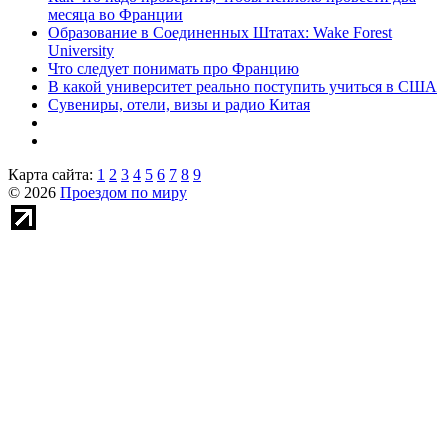
месяца во Франции
Образование в Соединенных Штатах: Wake Forest
University
Что следует понимать про Францию
В какой университет реально поступить учиться в США
Сувениры, отели, визы и радио Китая
Карта сайта:
1
2
3
4
5
6
7
8
9
© 2026
Проездом по миру