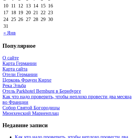
10
11
12
13
14
15
16
17
18
19
20
21
22
23
24
25
26
27
28
29
30
31
« Янв
Популярное
О сайте
Карта Германии
Карта сайта
Отели Германии
Церковь Фрауен Кирхе
Река Эльба
Отель Parkhotel Bernburg в Бернбурге
Как что надо проверить, чтобы неплохо провести два месяца
во Франции
Собор Святой Богородицы
Мюнхенский Мариенплац
Недавние записи
Как что надо проверить, чтобы неплохо провести два