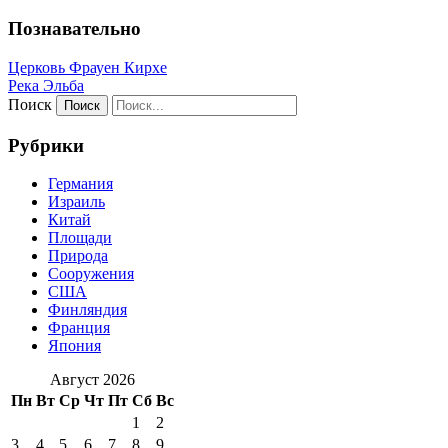
Познавательно
Церковь Фрауен Кирхе
Река Эльба
Поиск
Рубрики
Германия
Израиль
Китай
Площади
Природа
Сооружения
США
Финляндия
Франция
Япония
Август 2026
Пн
Вт
Ср
Чт
Пт
Сб
Вс
1
2
3
4
5
6
7
8
9