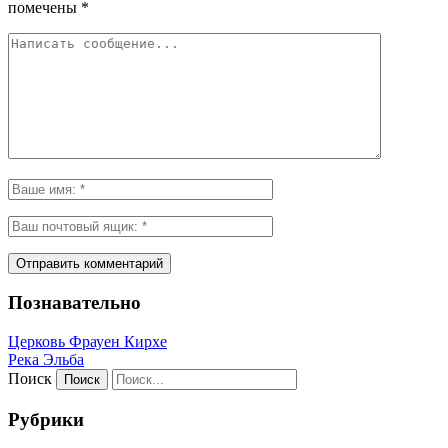
помечены
*
Познавательно
Церковь Фрауен Кирхе
Река Эльба
Поиск
Рубрики