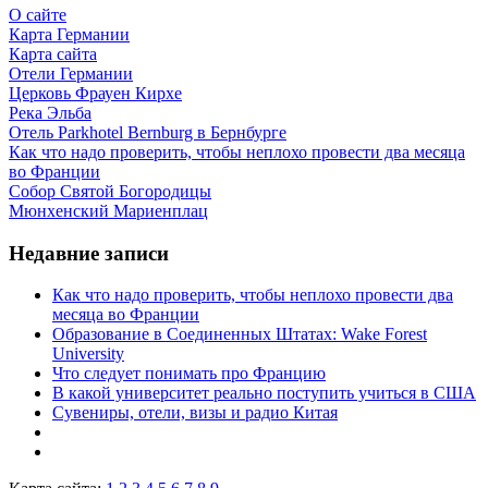
О сайте
Карта Германии
Карта сайта
Отели Германии
Церковь Фрауен Кирхе
Река Эльба
Отель Parkhotel Bernburg в Бернбурге
Как что надо проверить, чтобы неплохо провести два месяца
во Франции
Собор Святой Богородицы
Мюнхенский Мариенплац
Недавние записи
Как что надо проверить, чтобы неплохо провести два
месяца во Франции
Образование в Соединенных Штатах: Wake Forest
University
Что следует понимать про Францию
В какой университет реально поступить учиться в США
Сувениры, отели, визы и радио Китая