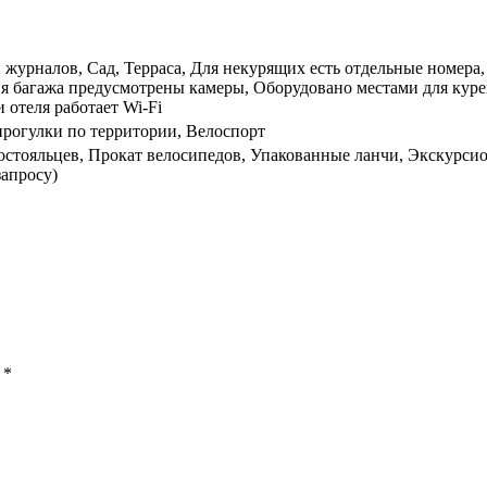
и журналов, Сад, Терраса, Для некурящих есть отдельные номера, 
я багажа предусмотрены камеры, Оборудовано местами для курен
 отеля работает Wi-Fi
прогулки по территории, Велоспорт
стояльцев, Прокат велосипедов, Упакованные ланчи, Экскурсио
запросу)
ы
*