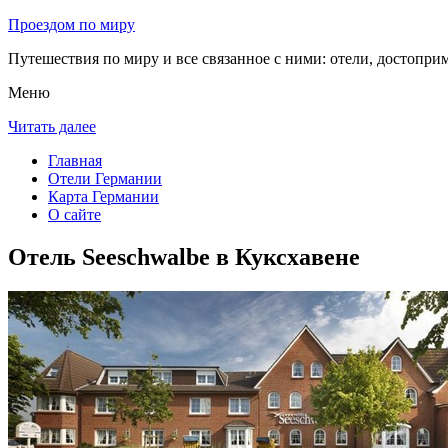
Проездом по миру
Путешествия по миру и все связанное с ними: отели, достоприм
Меню
Читать далее
Главная
Отели Германии
Карта Германии
О сайте
Отель Seeschwalbe в Куксхавене