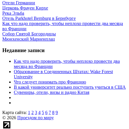
Отели Германии
Церковь Фрауен Кирхе
Река Эльба
Отель Parkhotel Bernburg в Бернбурге
Как что надо проверить, чтобы неплохо провести два месяца
во Франции
Собор Святой Богородицы
Мюнхенский Мариенплац
Недавние записи
Как что надо проверить, чтобы неплохо провести два
месяца во Франции
Образование в Соединенных Штатах: Wake Forest
University
Что следует понимать про Францию
В какой университет реально поступить учиться в США
Сувениры, отели, визы и радио Китая
Карта сайта:
1
2
3
4
5
6
7
8
9
© 2026
Проездом по миру