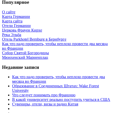
Популярное
О сайте
Карта Германии
Карта сайта
Отели Германии
Церковь Фрауен Кирхе
Река Эльба
Отель Parkhotel Bernburg в Бернбурге
Как что надо проверить, чтобы неплохо провести два месяца
во Франции
Собор Святой Богородицы
Мюнхенский Мариенплац
Недавние записи
Как что надо проверить, чтобы неплохо провести два
месяца во Франции
Образование в Соединенных Штатах: Wake Forest
University
Что следует понимать про Францию
В какой университет реально поступить учиться в США
Сувениры, отели, визы и радио Китая