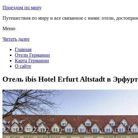
Проездом по миру
Путешествия по миру и все связанное с ними: отели, достоприм
Меню
Читать далее
Главная
Отели Германии
Карта Германии
О сайте
Отель ibis Hotel Erfurt Altstadt в Эрфур