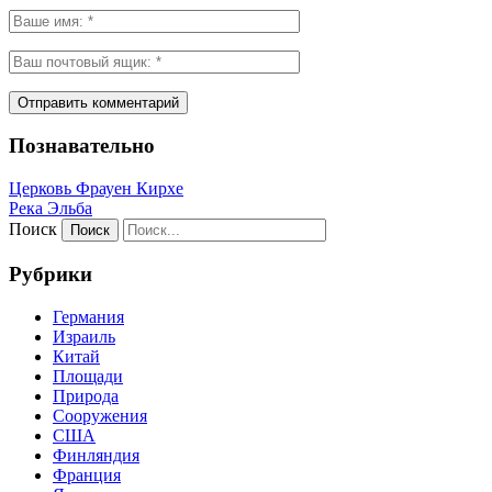
Познавательно
Церковь Фрауен Кирхе
Река Эльба
Поиск
Рубрики
Германия
Израиль
Китай
Площади
Природа
Сооружения
США
Финляндия
Франция