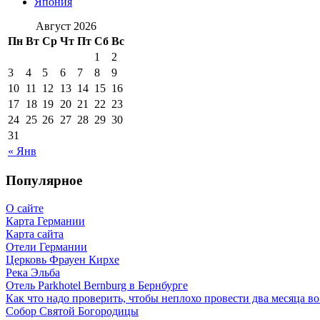
Япония
Август 2026
Пн
Вт
Ср
Чт
Пт
Сб
Вс
1
2
3
4
5
6
7
8
9
10
11
12
13
14
15
16
17
18
19
20
21
22
23
24
25
26
27
28
29
30
31
« Янв
Популярное
О сайте
Карта Германии
Карта сайта
Отели Германии
Церковь Фрауен Кирхе
Река Эльба
Отель Parkhotel Bernburg в Бернбурге
Как что надо проверить, чтобы неплохо провести два месяца в
Собор Святой Богородицы