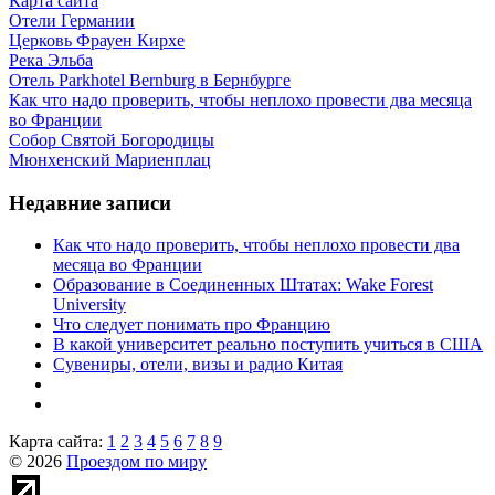
Карта сайта
Отели Германии
Церковь Фрауен Кирхе
Река Эльба
Отель Parkhotel Bernburg в Бернбурге
Как что надо проверить, чтобы неплохо провести два месяца
во Франции
Собор Святой Богородицы
Мюнхенский Мариенплац
Недавние записи
Как что надо проверить, чтобы неплохо провести два
месяца во Франции
Образование в Соединенных Штатах: Wake Forest
University
Что следует понимать про Францию
В какой университет реально поступить учиться в США
Сувениры, отели, визы и радио Китая
Карта сайта:
1
2
3
4
5
6
7
8
9
© 2026
Проездом по миру