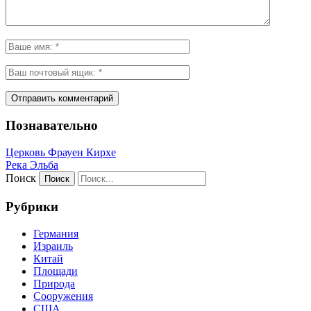
Познавательно
Церковь Фрауен Кирхе
Река Эльба
Поиск
Рубрики
Германия
Израиль
Китай
Площади
Природа
Сооружения
США