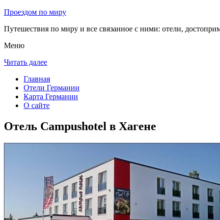
Проездом по миру
Путешествия по миру и все связанное с ними: отели, достоприм
Меню
Читать далее
Главная
Отели Германии
Карта Германии
О сайте
Отель Campushotel в Хагене