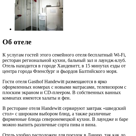
Об отеле
К услугам гостей этого семейного отеля бесплатный Wi-Fi,
ресторан региональной кухни, бальный зал и лаундж-клуб.
Отель находится в городе Хандевитт, в 15 минутах езды от
центра города Фленсбург и фьордов Балтийского моря.
Гости отеля Gasthof Handewitt размещаются в ярко
оформленных номерах с новыми матрасами, телевизором с
плоским экраном и CD-плеером. В собственных ванных
комнатах имеются халаты и фен.
В ресторане отеля Handewitt сервируют завтрак «шведский
стол» с широким выбором блюд, а также различные
фирменные блюда северонемецкой кухни. В лаундже и баре
можно выпить различные сорта пива и вина.
Отель удобно расположен для поездок в Данию, так как до