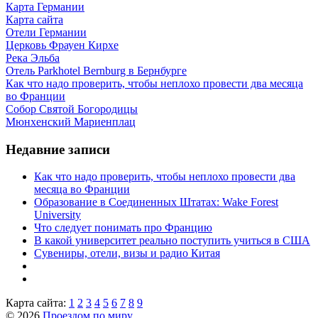
Карта Германии
Карта сайта
Отели Германии
Церковь Фрауен Кирхе
Река Эльба
Отель Parkhotel Bernburg в Бернбурге
Как что надо проверить, чтобы неплохо провести два месяца
во Франции
Собор Святой Богородицы
Мюнхенский Мариенплац
Недавние записи
Как что надо проверить, чтобы неплохо провести два
месяца во Франции
Образование в Соединенных Штатах: Wake Forest
University
Что следует понимать про Францию
В какой университет реально поступить учиться в США
Сувениры, отели, визы и радио Китая
Карта сайта:
1
2
3
4
5
6
7
8
9
© 2026
Проездом по миру