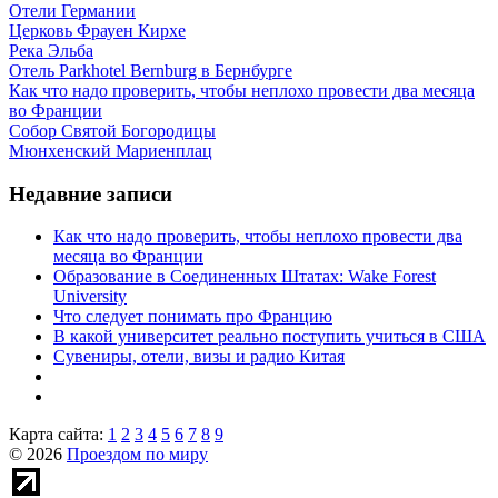
Отели Германии
Церковь Фрауен Кирхе
Река Эльба
Отель Parkhotel Bernburg в Бернбурге
Как что надо проверить, чтобы неплохо провести два месяца
во Франции
Собор Святой Богородицы
Мюнхенский Мариенплац
Недавние записи
Как что надо проверить, чтобы неплохо провести два
месяца во Франции
Образование в Соединенных Штатах: Wake Forest
University
Что следует понимать про Францию
В какой университет реально поступить учиться в США
Сувениры, отели, визы и радио Китая
Карта сайта:
1
2
3
4
5
6
7
8
9
© 2026
Проездом по миру