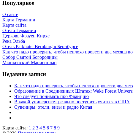
Популярное
О сайте
Карта Германии
Карта сайта
Отели Германии
Церковь Фрауен Кирхе
Река Эльба
Отель Parkhotel Bernburg в Бернбурге
Как что надо проверить, чтобы неплохо провести два месяца в
Собор Святой Богородицы
Мюнхенский Мариенплац
Недавние записи
Как что надо проверить, чтобы неплохо провести два ме
Образование в Соединенных Штатах: Wake Forest Universi
Что следует понимать про Францию
В какой университет реально поступить учиться в США
Сувениры, отели, визы и радио Китая
Карта сайта:
1
2
3
4
5
6
7
8
9