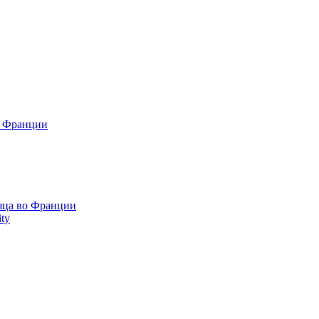
о Франции
сяца во Франции
ty