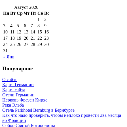
Август 2026
Пн
Вт
Ср
Чт
Пт
Сб
Вс
1
2
3
4
5
6
7
8
9
10
11
12
13
14
15
16
17
18
19
20
21
22
23
24
25
26
27
28
29
30
31
« Янв
Популярное
О сайте
Карта Германии
Карта сайта
Отели Германии
Церковь Фрауен Кирхе
Река Эльба
Отель Parkhotel Bernburg в Бернбурге
Как что надо проверить, чтобы неплохо провести два месяца
во Франции
Собор Святой Богородицы