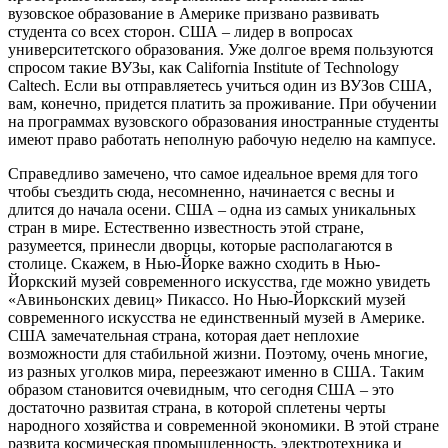
вузовское образование в Америке призвано развивать
студента со всех сторон. США – лидер в вопросах
университетского образования. Уже долгое время пользуются
спросом такие ВУЗы, как California Institute of Technology
Caltech. Если вы отправляетесь учиться один из ВУЗов США,
вам, конечно, придется платить за проживание. При обучении
на программах вузовского образования иностранные студенты
имеют право работать неполную рабочую неделю на кампусе.
Справедливо замечено, что самое идеальное время для того
чтобы съездить сюда, несомненно, начинается с весны и
длится до начала осени. США – одна из самых уникальных
стран в мире. Естественно известность этой стране,
разумеется, принесли дворцы, которые располагаются в
столице. Скажем, в Нью-Йорке важно сходить в Нью-
Йоркский музей современного искусства, где можно увидеть
«Авиньонских девиц» Пикассо. Но Нью-Йоркский музей
современного искусства не единственный музей в Америке.
США замечательная страна, которая дает неплохие
возможности для стабильной жизни. Поэтому, очень многие,
из разных уголков мира, переезжают именно в США. Таким
образом становится очевидным, что сегодня США – это
достаточно развитая страна, в которой сплетены черты
народного хозяйства и современной экономики. В этой стране
развита космическая промышленность, электротехника и