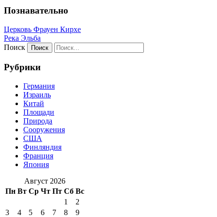
Познавательно
Церковь Фрауен Кирхе
Река Эльба
Поиск
Рубрики
Германия
Израиль
Китай
Площади
Природа
Сооружения
США
Финляндия
Франция
Япония
Август 2026
Пн
Вт
Ср
Чт
Пт
Сб
Вс
1
2
3
4
5
6
7
8
9