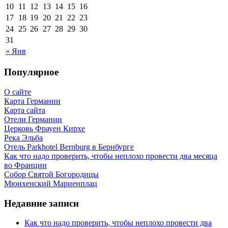
10
11
12
13
14
15
16
17
18
19
20
21
22
23
24
25
26
27
28
29
30
31
« Янв
Популярное
О сайте
Карта Германии
Карта сайта
Отели Германии
Церковь Фрауен Кирхе
Река Эльба
Отель Parkhotel Bernburg в Бернбурге
Как что надо проверить, чтобы неплохо провести два месяца
во Франции
Собор Святой Богородицы
Мюнхенский Мариенплац
Недавние записи
Как что надо проверить, чтобы неплохо провести два