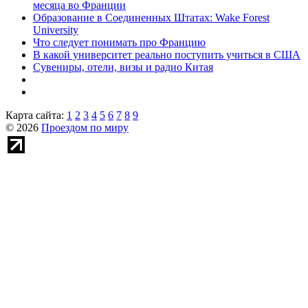
месяца во Франции
Образование в Соединенных Штатах: Wake Forest
University
Что следует понимать про Францию
В какой университет реально поступить учиться в США
Сувениры, отели, визы и радио Китая
Карта сайта:
1
2
3
4
5
6
7
8
9
© 2026
Проездом по миру