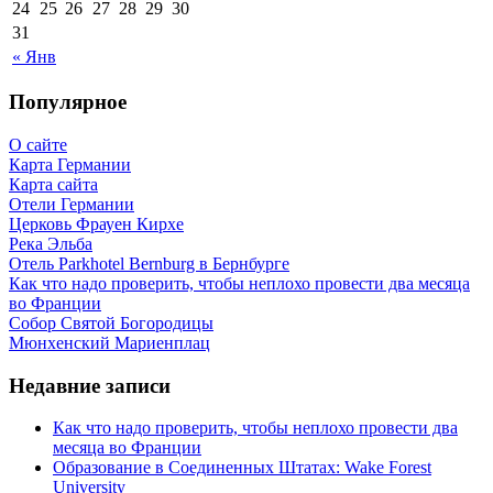
24
25
26
27
28
29
30
31
« Янв
Популярное
О сайте
Карта Германии
Карта сайта
Отели Германии
Церковь Фрауен Кирхе
Река Эльба
Отель Parkhotel Bernburg в Бернбурге
Как что надо проверить, чтобы неплохо провести два месяца
во Франции
Собор Святой Богородицы
Мюнхенский Мариенплац
Недавние записи
Как что надо проверить, чтобы неплохо провести два
месяца во Франции
Образование в Соединенных Штатах: Wake Forest
University