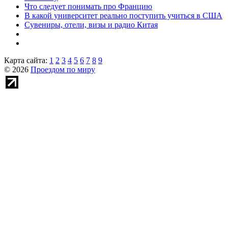
Что следует понимать про Францию
В какой университет реально поступить учиться в США
Сувениры, отели, визы и радио Китая
Карта сайта:
1
2
3
4
5
6
7
8
9
© 2026
Проездом по миру