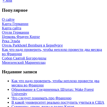
« Янв
Популярное
О сайте
Карта Германии
Карта сайта
Отели Германии
Церковь Фрауен Кирхе
Река Эльба
Отель Parkhotel Bernburg в Бернбурге
Как что надо проверить, чтобы неплохо провести два месяца
во Франции
Собор Святой Богородицы
Мюнхенский Мариенплац
Недавние записи
Как что надо проверить, чтобы неплохо провести два
месяца во Франции
Образование в Соединенных Штатах: Wake Forest
University
Что следует понимать про Францию
В какой университет реально поступить учиться в США
Сувениры, отели, визы и радио Китая