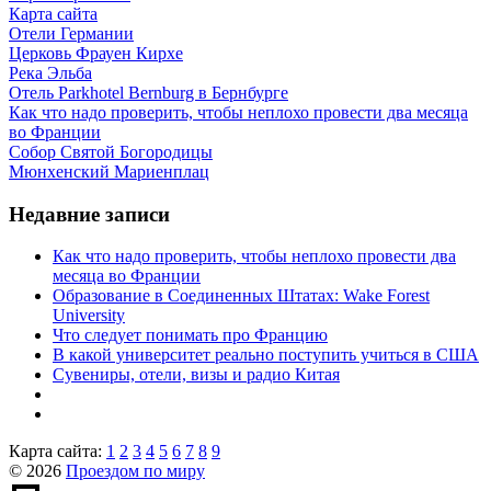
Карта сайта
Отели Германии
Церковь Фрауен Кирхе
Река Эльба
Отель Parkhotel Bernburg в Бернбурге
Как что надо проверить, чтобы неплохо провести два месяца
во Франции
Собор Святой Богородицы
Мюнхенский Мариенплац
Недавние записи
Как что надо проверить, чтобы неплохо провести два
месяца во Франции
Образование в Соединенных Штатах: Wake Forest
University
Что следует понимать про Францию
В какой университет реально поступить учиться в США
Сувениры, отели, визы и радио Китая
Карта сайта:
1
2
3
4
5
6
7
8
9
© 2026
Проездом по миру