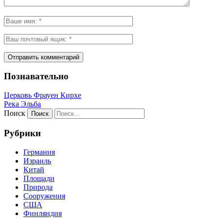
Познавательно
Церковь Фрауен Кирхе
Река Эльба
Поиск
Рубрики
Германия
Израиль
Китай
Площади
Природа
Сооружения
США
Финляндия