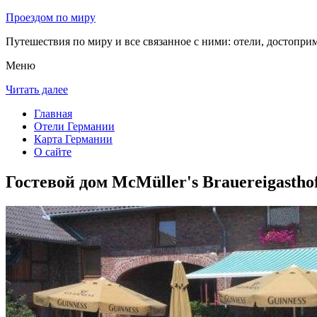
Проездом по миру
Путешествия по миру и все связанное с ними: отели, достоприм
Меню
Читать далее
Главная
Отели Германии
Карта Германии
О сайте
Гостевой дом McMüller's Brauereigasthof