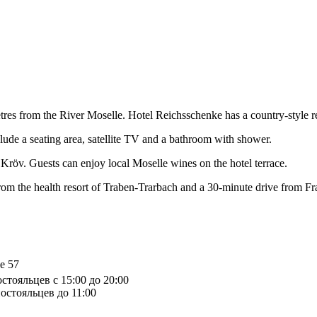
etres from the River Moselle. Hotel Reichsschenke has a country-style 
ude a seating area, satellite TV and a bathroom with shower.
Kröv. Guests can enjoy local Moselle wines on the hotel terrace.
 from the health resort of Traben-Trarbach and a 30-minute drive from F
e 57
стояльцев с 15:00 до 20:00
остояльцев до 11:00