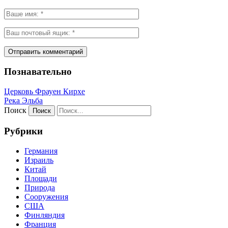
Познавательно
Церковь Фрауен Кирхе
Река Эльба
Поиск
Рубрики
Германия
Израиль
Китай
Площади
Природа
Сооружения
США
Финляндия
Франция