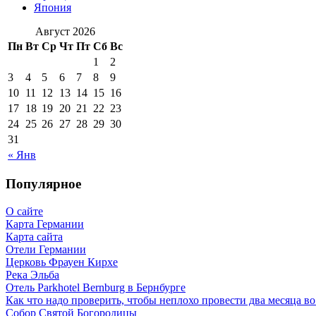
Япония
Август 2026
Пн
Вт
Ср
Чт
Пт
Сб
Вс
1
2
3
4
5
6
7
8
9
10
11
12
13
14
15
16
17
18
19
20
21
22
23
24
25
26
27
28
29
30
31
« Янв
Популярное
О сайте
Карта Германии
Карта сайта
Отели Германии
Церковь Фрауен Кирхе
Река Эльба
Отель Parkhotel Bernburg в Бернбурге
Как что надо проверить, чтобы неплохо провести два месяца в
Собор Святой Богородицы