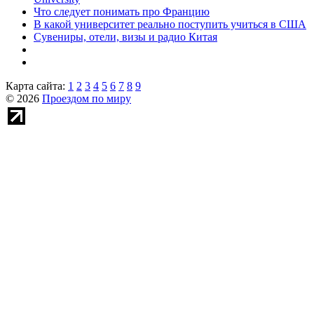
Что следует понимать про Францию
В какой университет реально поступить учиться в США
Сувениры, отели, визы и радио Китая
Карта сайта:
1
2
3
4
5
6
7
8
9
© 2026
Проездом по миру