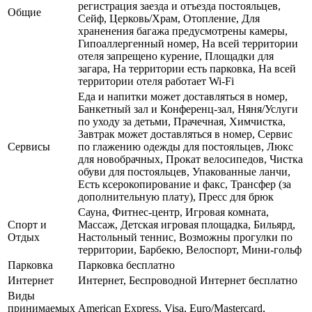
регистрация заезда и отъезда постояльцев,
Общие
Сейф, Церковь/Храм, Отопление, Для
храненения багажа предусмотрены камеры,
Гипоаллергенный номер, На всей территории
отеля запрещено курение, Площадки для
загара, На территории есть парковка, На всей
территории отеля работает Wi-Fi
Еда и напитки может доставляться в номер,
Банкетный зал и Конференц-зал, Няня/Услуги
по уходу за детьми, Прачечная, Химчистка,
Завтрак может доставляться в номер, Сервис
Сервисы
по глажению одежды для постояльцев, Люкс
для новобрачных, Прокат велосипедов, Чистка
обуви для постояльцев, Упакованные ланчи,
Есть ксерокопирование и факс, Трансфер (за
дополнительную плату), Пресс для брюк
Сауна, Фитнес-центр, Игровая комната,
Спорт и
Массаж, Детская игровая площадка, Бильярд,
Отдых
Настольный теннис, Возможны прогулки по
территории, Барбекю, Велоспорт, Мини-гольф
Парковка
Парковка бесплатно
Интернет
Интернет, Беспроводной Интернет бесплатно
Виды
принимаемых
American Express, Visa, Euro/Mastercard,