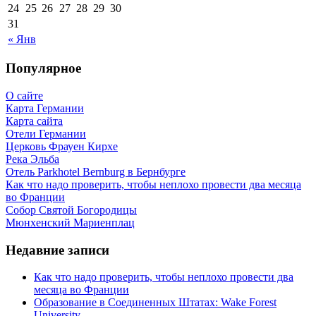
24
25
26
27
28
29
30
31
« Янв
Популярное
О сайте
Карта Германии
Карта сайта
Отели Германии
Церковь Фрауен Кирхе
Река Эльба
Отель Parkhotel Bernburg в Бернбурге
Как что надо проверить, чтобы неплохо провести два месяца
во Франции
Собор Святой Богородицы
Мюнхенский Мариенплац
Недавние записи
Как что надо проверить, чтобы неплохо провести два
месяца во Франции
Образование в Соединенных Штатах: Wake Forest
University