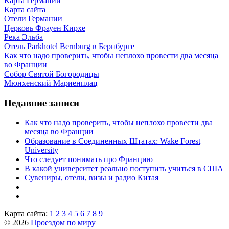
Карта Германии
Карта сайта
Отели Германии
Церковь Фрауен Кирхе
Река Эльба
Отель Parkhotel Bernburg в Бернбурге
Как что надо проверить, чтобы неплохо провести два месяца
во Франции
Собор Святой Богородицы
Мюнхенский Мариенплац
Недавние записи
Как что надо проверить, чтобы неплохо провести два
месяца во Франции
Образование в Соединенных Штатах: Wake Forest
University
Что следует понимать про Францию
В какой университет реально поступить учиться в США
Сувениры, отели, визы и радио Китая
Карта сайта:
1
2
3
4
5
6
7
8
9
© 2026
Проездом по миру