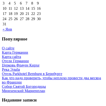
3
4
5
6
7
8
9
10
11
12
13
14
15
16
17
18
19
20
21
22
23
24
25
26
27
28
29
30
31
« Янв
Популярное
О сайте
Карта Германии
Карта сайта
Отели Германии
Церковь Фрауен Кирхе
Река Эльба
Отель Parkhotel Bernburg в Бернбурге
Как что надо проверить, чтобы неплохо провести два месяца
во Франции
Собор Святой Богородицы
Мюнхенский Мариенплац
Недавние записи