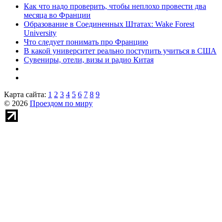
Как что надо проверить, чтобы неплохо провести два
месяца во Франции
Образование в Соединенных Штатах: Wake Forest
University
Что следует понимать про Францию
В какой университет реально поступить учиться в США
Сувениры, отели, визы и радио Китая
Карта сайта:
1
2
3
4
5
6
7
8
9
© 2026
Проездом по миру