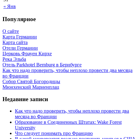
« Янв
Популярное
О сайте
Карта Германии
Карта сайта
Отели Германии
Церковь Фрауен Кирхе
Река Эльба
Отель Parkhotel Bernburg в Бернбурге
Как что надо проверить, чтобы неплохо провести два месяца
во Франции
Собор Святой Богородицы
Мюнхенский Мариенплац
Недавние записи
Как что надо проверить, чтобы неплохо провести два
месяца во Франции
Образование в Соединенных Штатах: Wake Forest
University
Что следует понимать про Францию
В какой университет реально поступить учиться в США