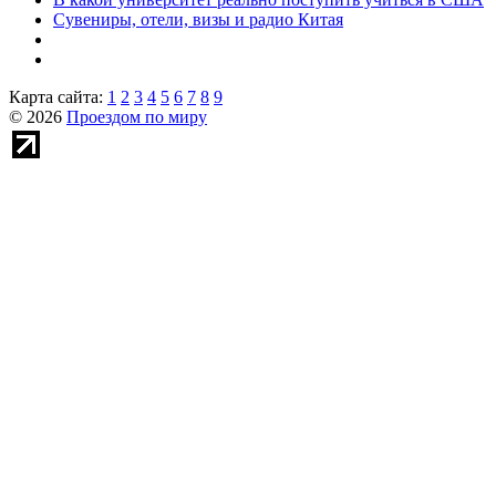
Сувениры, отели, визы и радио Китая
Карта сайта:
1
2
3
4
5
6
7
8
9
© 2026
Проездом по миру