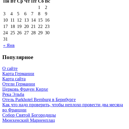
Пн
Вт
Ср
Чт
Пт
Сб
Вс
1
2
3
4
5
6
7
8
9
10
11
12
13
14
15
16
17
18
19
20
21
22
23
24
25
26
27
28
29
30
31
« Янв
Популярное
О сайте
Карта Германии
Карта сайта
Отели Германии
Церковь Фрауен Кирхе
Река Эльба
Отель Parkhotel Bernburg в Бернбурге
Как что надо проверить, чтобы неплохо провести два месяца
во Франции
Собор Святой Богородицы
Мюнхенский Мариенплац