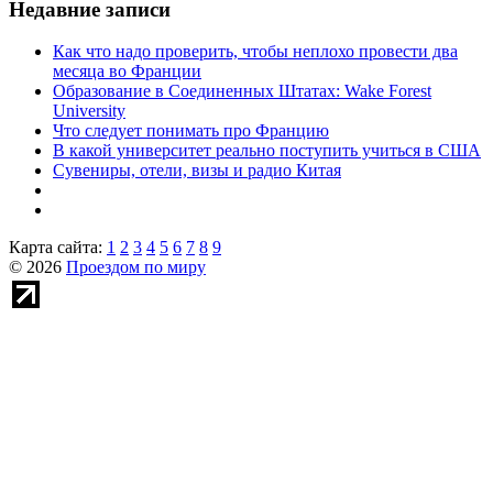
Недавние записи
Как что надо проверить, чтобы неплохо провести два
месяца во Франции
Образование в Соединенных Штатах: Wake Forest
University
Что следует понимать про Францию
В какой университет реально поступить учиться в США
Сувениры, отели, визы и радио Китая
Карта сайта:
1
2
3
4
5
6
7
8
9
© 2026
Проездом по миру