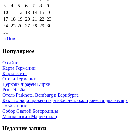
3
4
5
6
7
8
9
10
11
12
13
14
15
16
17
18
19
20
21
22
23
24
25
26
27
28
29
30
31
« Янв
Популярное
О сайте
Карта Германии
Карта сайта
Отели Германии
Церковь Фрауен Кирхе
Река Эльба
Отель Parkhotel Bernburg в Бернбурге
Как что надо проверить, чтобы неплохо провести два месяца
во Франции
Собор Святой Богородицы
Мюнхенский Мариенплац
Недавние записи