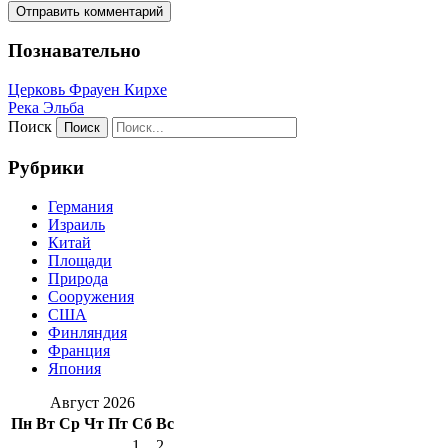
Познавательно
Церковь Фрауен Кирхе
Река Эльба
Поиск
Рубрики
Германия
Израиль
Китай
Площади
Природа
Сооружения
США
Финляндия
Франция
Япония
Август 2026
Пн
Вт
Ср
Чт
Пт
Сб
Вс
1
2