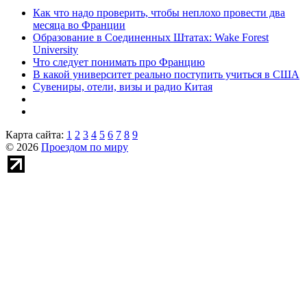
Как что надо проверить, чтобы неплохо провести два
месяца во Франции
Образование в Соединенных Штатах: Wake Forest
University
Что следует понимать про Францию
В какой университет реально поступить учиться в США
Сувениры, отели, визы и радио Китая
Карта сайта:
1
2
3
4
5
6
7
8
9
© 2026
Проездом по миру