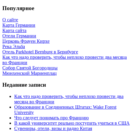
Популярное
О сайте
Карта Германии
Карта сайта
Отели Германии
Церковь Фрауен Кирхе
Река Эльба
Отель Parkhotel Bernburg в Бернбурге
Как что надо проверить, чтобы неплохо провести два месяца
во Франции
Собор Святой Богородицы
Мюнхенский Мариенплац
Недавние записи
Как что надо проверить, чтобы неплохо провести два
месяца во Франции
Образование в Соединенных Штатах: Wake Forest
University
Что следует понимать про Францию
В какой университет реально поступить учиться в США
Сувениры, отели, визы и радио Китая