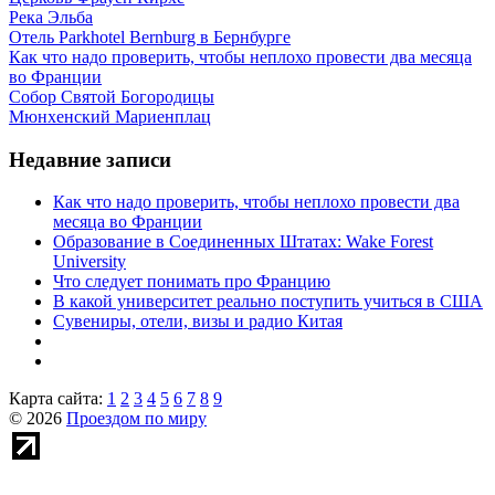
Река Эльба
Отель Parkhotel Bernburg в Бернбурге
Как что надо проверить, чтобы неплохо провести два месяца
во Франции
Собор Святой Богородицы
Мюнхенский Мариенплац
Недавние записи
Как что надо проверить, чтобы неплохо провести два
месяца во Франции
Образование в Соединенных Штатах: Wake Forest
University
Что следует понимать про Францию
В какой университет реально поступить учиться в США
Сувениры, отели, визы и радио Китая
Карта сайта:
1
2
3
4
5
6
7
8
9
© 2026
Проездом по миру