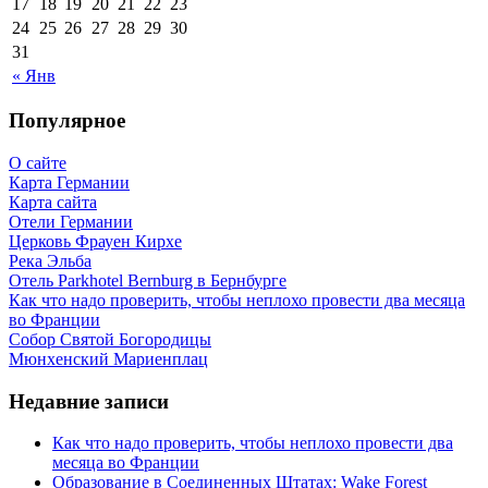
17
18
19
20
21
22
23
24
25
26
27
28
29
30
31
« Янв
Популярное
О сайте
Карта Германии
Карта сайта
Отели Германии
Церковь Фрауен Кирхе
Река Эльба
Отель Parkhotel Bernburg в Бернбурге
Как что надо проверить, чтобы неплохо провести два месяца
во Франции
Собор Святой Богородицы
Мюнхенский Мариенплац
Недавние записи
Как что надо проверить, чтобы неплохо провести два
месяца во Франции
Образование в Соединенных Штатах: Wake Forest