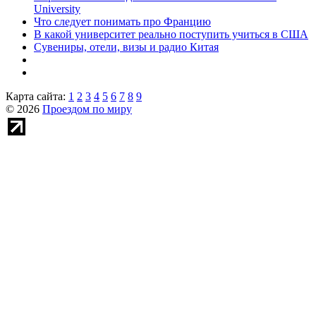
University
Что следует понимать про Францию
В какой университет реально поступить учиться в США
Сувениры, отели, визы и радио Китая
Карта сайта:
1
2
3
4
5
6
7
8
9
© 2026
Проездом по миру