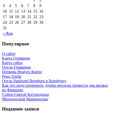
1
2
3
4
5
6
7
8
9
10
11
12
13
14
15
16
17
18
19
20
21
22
23
24
25
26
27
28
29
30
31
« Янв
Популярное
О сайте
Карта Германии
Карта сайта
Отели Германии
Церковь Фрауен Кирхе
Река Эльба
Отель Parkhotel Bernburg в Бернбурге
Как что надо проверить, чтобы неплохо провести два месяца
во Франции
Собор Святой Богородицы
Мюнхенский Мариенплац
Недавние записи