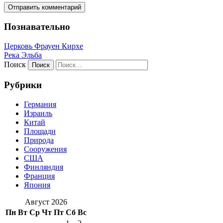
Познавательно
Церковь Фрауен Кирхе
Река Эльба
Поиск
Рубрики
Германия
Израиль
Китай
Площади
Природа
Сооружения
США
Финляндия
Франция
Япония
Август 2026
Пн
Вт
Ср
Чт
Пт
Сб
Вс