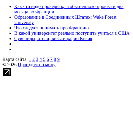
Как что надо проверить, чтобы неплохо провести два
месяца во Франции
Образование в Соединенных Штатах: Wake Forest
University
Что следует понимать про Францию
В какой университет реально поступить учиться в США
Сувениры, отели, визы и радио Китая
Карта сайта:
1
2
3
4
5
6
7
8
9
© 2026
Проездом по миру