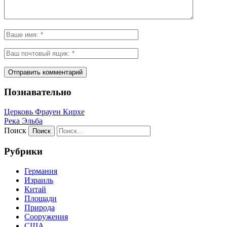
Познавательно
Церковь Фрауен Кирхе
Река Эльба
Поиск
Рубрики
Германия
Израиль
Китай
Площади
Природа
Сооружения
США