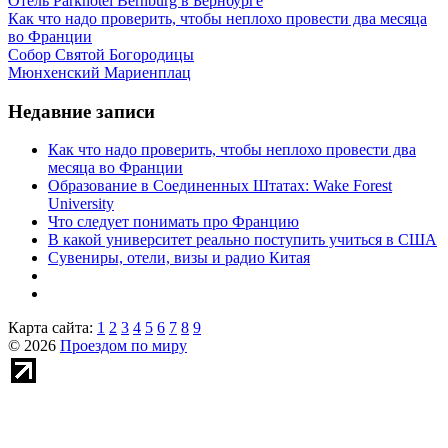
Отель Parkhotel Bernburg в Бернбурге
Как что надо проверить, чтобы неплохо провести два месяца
во Франции
Собор Святой Богородицы
Мюнхенский Мариенплац
Недавние записи
Как что надо проверить, чтобы неплохо провести два
месяца во Франции
Образование в Соединенных Штатах: Wake Forest
University
Что следует понимать про Францию
В какой университет реально поступить учиться в США
Сувениры, отели, визы и радио Китая
Карта сайта:
1
2
3
4
5
6
7
8
9
© 2026
Проездом по миру