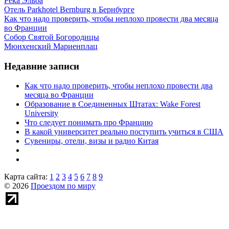
Река Эльба
Отель Parkhotel Bernburg в Бернбурге
Как что надо проверить, чтобы неплохо провести два месяца
во Франции
Собор Святой Богородицы
Мюнхенский Мариенплац
Недавние записи
Как что надо проверить, чтобы неплохо провести два
месяца во Франции
Образование в Соединенных Штатах: Wake Forest
University
Что следует понимать про Францию
В какой университет реально поступить учиться в США
Сувениры, отели, визы и радио Китая
Карта сайта:
1
2
3
4
5
6
7
8
9
© 2026
Проездом по миру