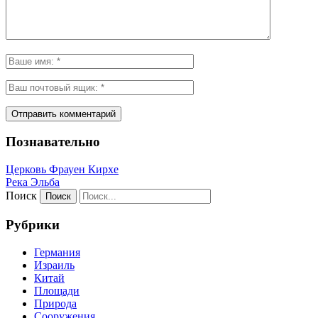
Познавательно
Церковь Фрауен Кирхе
Река Эльба
Поиск
Рубрики
Германия
Израиль
Китай
Площади
Природа
Сооружения