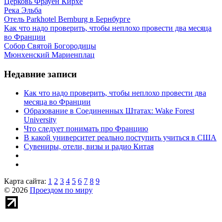
Церковь Фрауен Кирхе
Река Эльба
Отель Parkhotel Bernburg в Бернбурге
Как что надо проверить, чтобы неплохо провести два месяца
во Франции
Собор Святой Богородицы
Мюнхенский Мариенплац
Недавние записи
Как что надо проверить, чтобы неплохо провести два
месяца во Франции
Образование в Соединенных Штатах: Wake Forest
University
Что следует понимать про Францию
В какой университет реально поступить учиться в США
Сувениры, отели, визы и радио Китая
Карта сайта:
1
2
3
4
5
6
7
8
9
© 2026
Проездом по миру