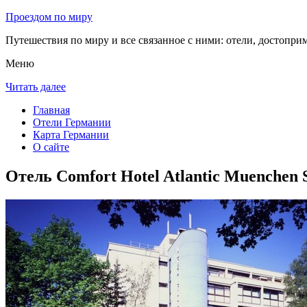
Проездом по миру
Путешествия по миру и все связанное с ними: отели, достоприм
Меню
Читать далее
Главная
Отели Германии
Карта Германии
О сайте
Отель Comfort Hotel Atlantic Muenchen