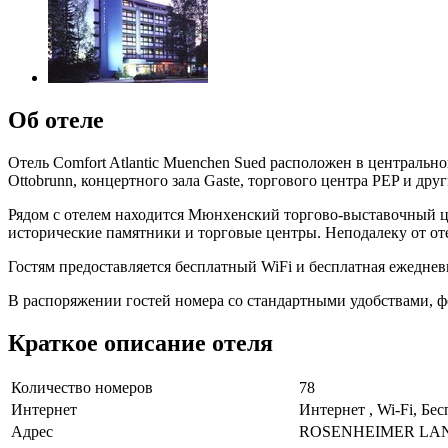
Об отеле
Отель Comfort Atlantic Muenchen Sued расположен в центральн
Ottobrunn, концертного зала Gaste, торгового центра PEP и др
Рядом с отелем находится Мюнхенский торгово-выставочный це
исторические памятники и торговые центры. Неподалеку от от
Гостям предоставляется бесплатный WiFi и бесплатная ежеднев
В распоряжении гостей номера со стандартными удобствами, 
Краткое описание отеля
Количество номеров
78
Интернет
Интернет , Wi-Fi, Бе
Адрес
ROSENHEIMER LAND