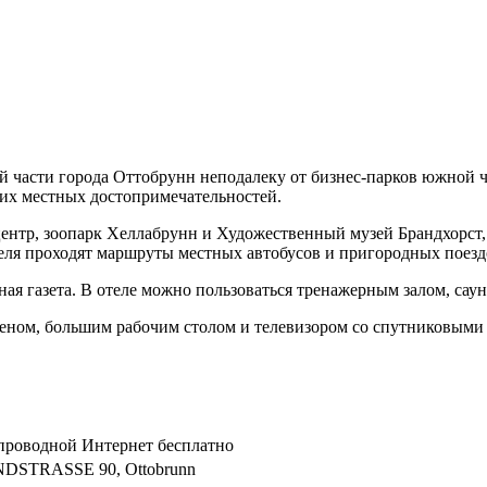
ой части города Оттобрунн неподалеку от бизнес-парков южной 
угих местных достопримечательностей.
нтр, зоопарк Хеллабрунн и Художественный музей Брандхорст, 
еля проходят маршруты местных автобусов и пригородных поезд
ная газета. В отеле можно пользоваться тренажерным залом, сау
феном, большим рабочим столом и телевизором со спутниковыми
спроводной Интернет бесплатно
STRASSE 90, Ottobrunn