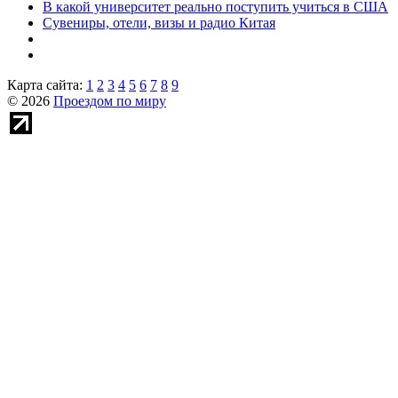
В какой университет реально поступить учиться в США
Сувениры, отели, визы и радио Китая
Карта сайта:
1
2
3
4
5
6
7
8
9
© 2026
Проездом по миру