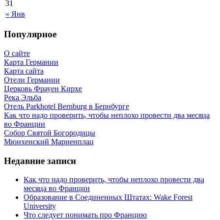
31
« Янв
Популярное
О сайте
Карта Германии
Карта сайта
Отели Германии
Церковь Фрауен Кирхе
Река Эльба
Отель Parkhotel Bernburg в Бернбурге
Как что надо проверить, чтобы неплохо провести два месяца
во Франции
Собор Святой Богородицы
Мюнхенский Мариенплац
Недавние записи
Как что надо проверить, чтобы неплохо провести два
месяца во Франции
Образование в Соединенных Штатах: Wake Forest
University
Что следует понимать про Францию