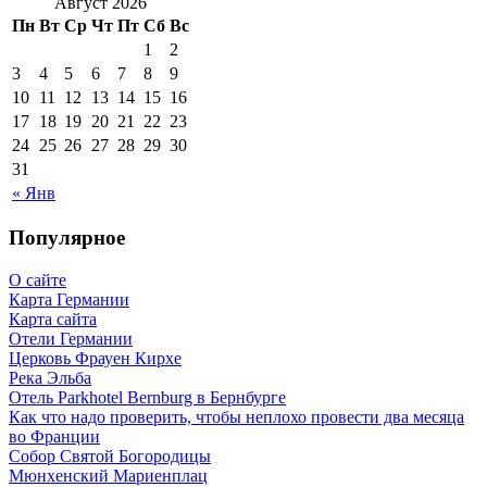
Август 2026
Пн
Вт
Ср
Чт
Пт
Сб
Вс
1
2
3
4
5
6
7
8
9
10
11
12
13
14
15
16
17
18
19
20
21
22
23
24
25
26
27
28
29
30
31
« Янв
Популярное
О сайте
Карта Германии
Карта сайта
Отели Германии
Церковь Фрауен Кирхе
Река Эльба
Отель Parkhotel Bernburg в Бернбурге
Как что надо проверить, чтобы неплохо провести два месяца
во Франции
Собор Святой Богородицы
Мюнхенский Мариенплац