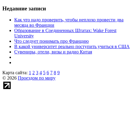
Недавние записи
Как что надо проверить, чтобы неплохо провести два
месяца во Франции
Образование в Соединенных Штатах: Wake Forest
University
Что следует понимать про Францию
В какой университет реально поступить учиться в США
Сувениры, отели, визы и радио Китая
Карта сайта:
1
2
3
4
5
6
7
8
9
© 2026
Проездом по миру